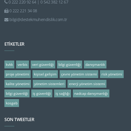
0 222 220 92 64 | 0 542 382 12 67
0 222 221 34 08
bilgi@destekmuhendislik.com.tr
ETİKETLER
kvkk
verbis
veri güvenliği
bilgi güvenliği
danışmanlık
proje yönetimi
kişisel gelişim
çevre yönetim sistemi
risk yönetimi
kalite yönetimi
yönetim sistemleri
enerji yönetim sistemi
bilgi güvenliği
iş güvenliği
iş sağlığı
nadcap danışmanlığı
kosgeb
SON TWEETLER