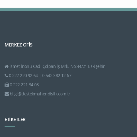
MERKEZ OFİS
İsmet İnönü Cad. Çolpan İş Mrk. No:44/21 Eskişehir
0 222 220 92 64 | 0 542 382 12 67
0 222 221 34 08
bilgi@destekmuhendislik.com.tr
ETİKETLER