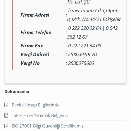
Tic. Ltd. Şti.
İsmet İnönü Cd. Çolpan
Firma Adresi
:
İş Mrk. No:44/21 Eskişehir
0 222 220 92 64 | 0 542
Firma Telefon
:
382 12 67
Firma Fax
:
0 222 221 34 08
Vergi Dairesi
:
ESKİŞEHİR VD
Vergi No
:
2930075686
Dökümanlar
Banka Hesap Bilgilerimiz
TSE Hizmet Yeterlilik Belgemiz
ISO 27001 Bilgi Güvenliği Sertifikamız