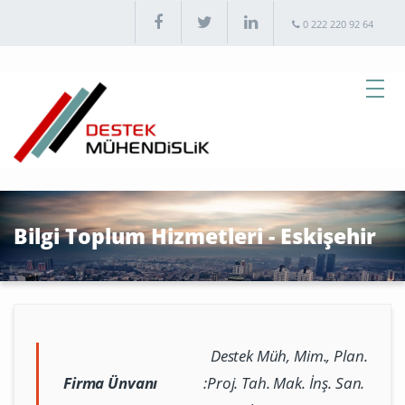
0 222 220 92 64
Bilgi Toplum Hizmetleri - Eskişehir
Destek Müh, Mim., Plan.
Firma Ünvanı
:
Proj. Tah. Mak. İnş. San.