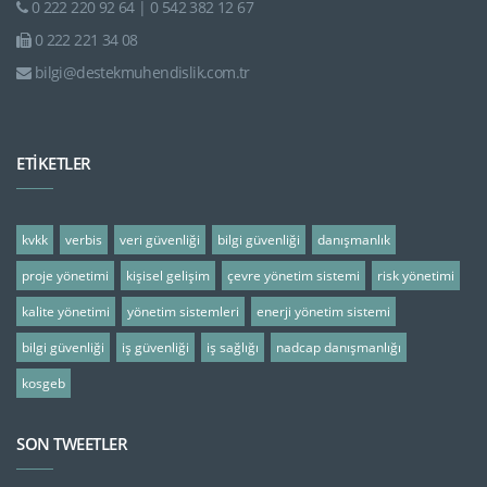
0 222 220 92 64 | 0 542 382 12 67
0 222 221 34 08
bilgi@destekmuhendislik.com.tr
ETİKETLER
kvkk
verbis
veri güvenliği
bilgi güvenliği
danışmanlık
proje yönetimi
kişisel gelişim
çevre yönetim sistemi
risk yönetimi
kalite yönetimi
yönetim sistemleri
enerji yönetim sistemi
bilgi güvenliği
iş güvenliği
iş sağlığı
nadcap danışmanlığı
kosgeb
SON TWEETLER