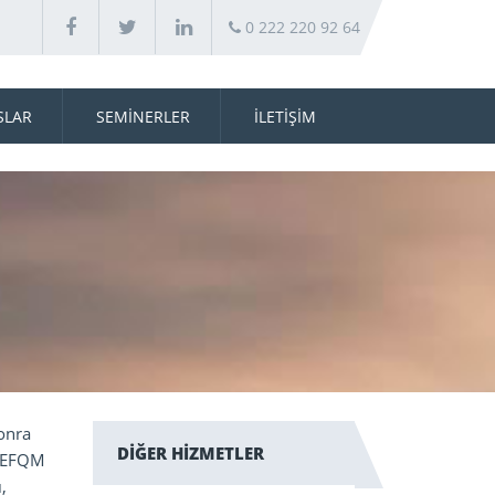
0 222 220 92 64
SLAR
SEMİNERLER
İLETİŞİM
sonra
DİĞER HİZMETLER
, EFQM
,