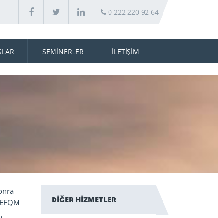
0 222 220 92 64
SLAR
SEMİNERLER
İLETİŞİM
sonra
DİĞER HİZMETLER
, EFQM
,